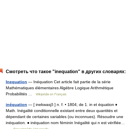
Смотреть что такое "inequation" в других словарях:
Inequation
— Inéquation Cet article fait partie de la série
Mathématiques élémentaires Algèbre Logique Arithmétique
Probabilités …
Wikipédia en Français
inéquation
— [ inekwasjɔ̃ ] n. f. • 1804; de 1. in et équation ♦
Math. Inégalité conditionnelle existant entre deux quantités et
dépendant de certaines variables (ou inconnues). Résoudre une
inéquation. ● inéquation nom féminin Inégalité qui n est vérifiée…
…