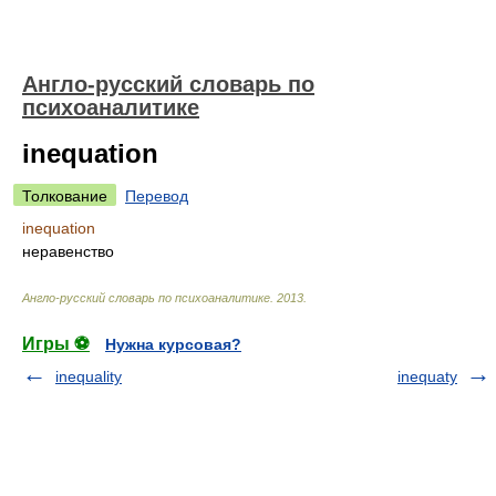
Англо-русский словарь по
психоаналитике
inequation
Толкование
Перевод
inequation
неравенство
Англо-русский словарь по психоаналитике
.
2013
.
Игры ⚽
Нужна курсовая?
inequality
inequaty