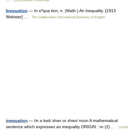
Encyclopédie Universelle
Inequation
— In e*qua tion, n. (Math.) An inequality. [1913
Webster] …
The Collaborative International Dictionary of English
inequation
— /in ə kwāˈshən or zhən/ noun A mathematical
sentence which expresses an inequality ORIGIN: ↑in (2) …
Useful